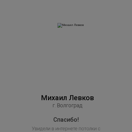
Михаил Левков
Цо
г. Волгоград
Спасибо!
Очень д
Увидели в интернете потолки с
Думал, 