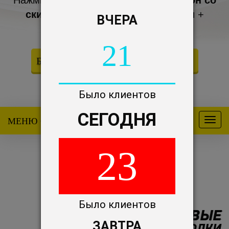
Нажмите кнопку, чтобы получить
купон со
скидкой 63%
на натяжные потолки +
ВЧЕРА
подарки
21
БЕСПЛАТНО ПОЛУЧИТЬ КУПОН!
Осталось купонов: 8
Было клиентов
СЕГОДНЯ
МЕНЮ САЙТА
Меню
23
Было клиентов
МНОГОУРОВНЕВЫЕ
ЗАВТРА