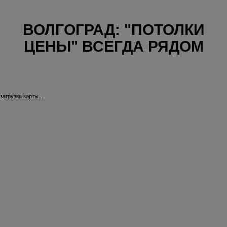
ВОЛГОГРАД: "ПОТОЛКИ
ЦЕНЫ" ВСЕГДА РЯДОМ
загрузка карты...
39-й Гвардейской
Авто
Дивизии