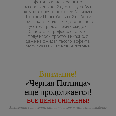
фотопечатью, и реально
только для 
загорелись идеей сделать у себя в
вызвал
комнатах нечто похожее. У фирмы
приценить
"Потолки Цены" большой выбор и
подобра
привлекательные цены, особенно с
которую н
учётом предлагаемых скидок!
бабушкину 
Сработали профессионально,
000
получилось просто шикарно, я
даже не ожидал такого эффекта!
Могу сказать, что новые потолки
стоят потраченных на них денег!
Внимание!
«Чёрная Пятница»
ещё продолжается!
ВСЕ ЦЕНЫ СНИЖЕНЫ!
Закажите натяжной потолок с максимальной скидкой!