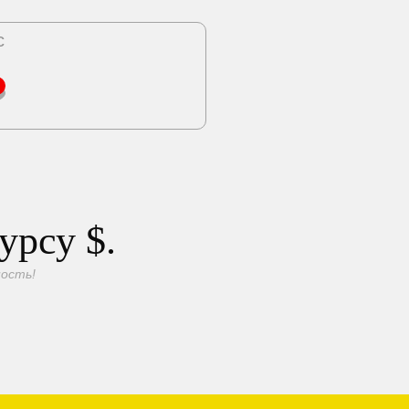
с
курсу
$.
ость!