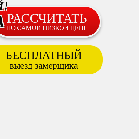
иентов
Й!
РАССЧИТАТЬ
А
сть
ПО САМОЙ НИЗКОЙ ЦЕНЕ
БЕСПЛАТНЫЙ
тку персональных
выезд замерщика