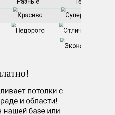
Разные
Германия
платно!
ливает потолки с
раде и области!
в нашей базе или