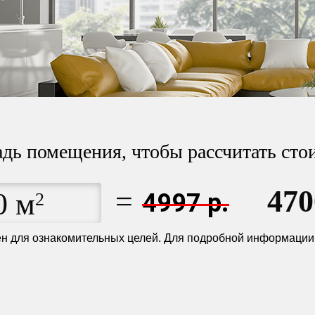
дь помещения, чтобы рассчитать сто
=
470
0
м
2
4997
р.
ен для ознакомительных целей. Для подробной информации 