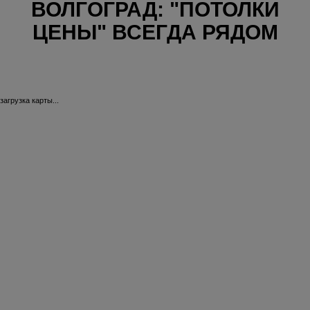
ВОЛГОГРАД: "ПОТОЛКИ
ЦЕНЫ" ВСЕГДА РЯДОМ
загрузка карты...
39-й Гвардейской
Авто
Дивизии