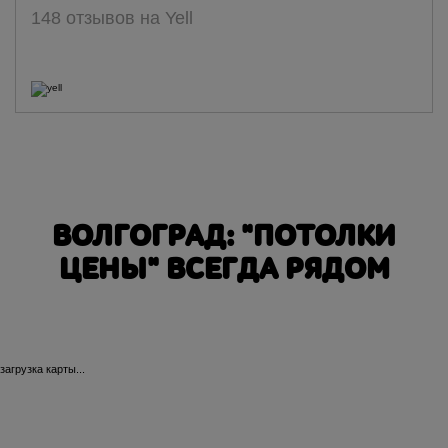
148 отзывов на Yell
ВОЛГОГРАД: "ПОТОЛКИ
ЦЕНЫ" ВСЕГДА РЯДОМ
загрузка карты...
39-й Гвардейской
Авто